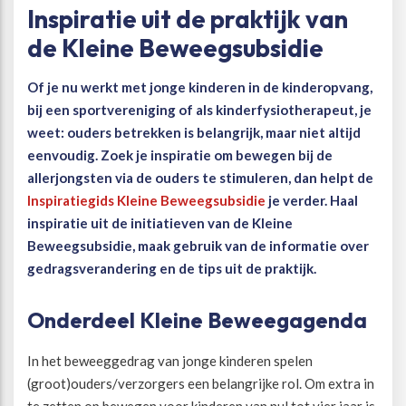
Inspiratie uit de praktijk van
de Kleine Beweegsubsidie
Beweegvriendelijke omgeving
Werken bij
Of je nu werkt met jonge kinderen in de kinderopvang,
Kansengelijkheid
Persvoorlichting en Public Affairs
bij een sportvereniging of als kinderfysiotherapeut, je
weet: ouders betrekken is belangrijk, maar niet altijd
Paralympische topsport
eenvoudig. Zoek je inspiratie om bewegen bij de
allerjongsten via de ouders te stimuleren, dan helpt de
Inspiratiegids Kleine Beweegsubsidie
je verder. Haal
Esports, gaming en gamification
inspiratie uit de initiatieven van de Kleine
Beweegsubsidie, maak gebruik van de informatie over
Alle thema’s
gedragsverandering en de tips uit de praktijk.
Onderdeel Kleine Beweegagenda
In het beweeggedrag van jonge kinderen spelen
(groot)ouders/verzorgers een belangrijke rol. Om extra in
te zetten op bewegen voor kinderen van nul tot vier jaar is