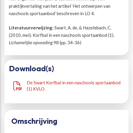
praktijkvertaling van het artikel ‘Het ontwerpen van
naschools sportaanbod’ beschreven in LO 4.
Beweegvriendelijke omgeving
Werken bij
Literatuurverwijzing:
Swart, A. de, & Hazelebach, C.
Kansengelijkheid
Persvoorlichting en Public Affairs
(2010, mei). Korfbal in een naschools sportaanbod (1).
Lichamelijke opvoeding
98 (pp. 34-36)
Paralympische topsport
Esports, gaming en gamification
Download(s)
De Swart Korfbal in een naschools sportaanbod
Alle thema’s
(1) KVLO
Omschrijving