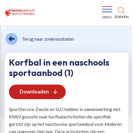
ZOEKEN
MENU
Terug naar zoekresultaten
Korfbal in een naschools
sportaanbod (1)
Bewegen voor een gezonde leefstijl
Ons team
Downloaden
Jeugd in beweging
Onze missie
SportService Zwolle en SLO hebben in samenwerking met
Vitaal ouder worden
Onze werkwijze
KNKV gezocht naar korfbalactiviteiten die specifiek
gericht zijn op het naschoolse sportaanbod voor kinderen
Maatschappelijke waarde
Organisatie
van ongeveer tien jaar. Deze activiteiten zijn een