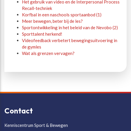
Het gebruik van video en de Interpersonal Process
Recall-techniek
Korfbal in een naschools sportaanbod (1)
Meer bewegen, beter bij de les?
Sportontwikkeling in het beleid van de Nevobo (2)
Sporttalent herkend!
Videofeedback verbetert bewegingsuitvoering in
de gymles
Wat als grenzen vervagen?
Contact
Kenniscentrum Sport & Bewegen