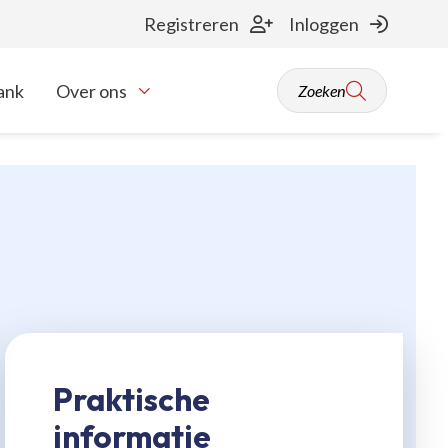
Registreren
Inloggen
ank
Over ons
Zoeken
Toon onderliggende navigatie items
Praktische
informatie