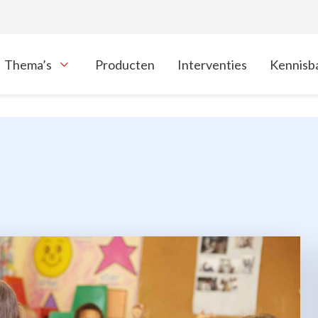
Thema’s
Producten
Interventies
Kennisb
oon onderliggende navigatie items