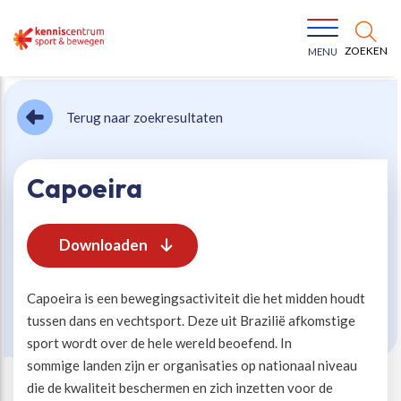
ZOEKEN
MENU
Terug naar zoekresultaten
Capoeira
Bewegen voor een gezonde leefstijl
Ons team
Downloaden
Jeugd in beweging
Onze missie
Capoeira is een bewegingsactiviteit die het midden houdt
tussen dans en vechtsport. Deze uit Brazilië afkomstige
Vitaal ouder worden
Onze werkwijze
sport wordt over de hele wereld beoefend. In
sommige landen zijn er organisaties op nationaal niveau
die de kwaliteit beschermen en zich inzetten voor de
Maatschappelijke waarde
Organisatie