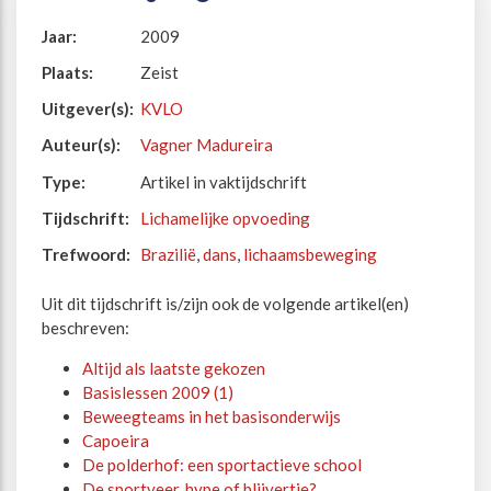
Jaar:
2009
Plaats:
Zeist
Uitgever(s):
KVLO
Auteur(s):
Vagner Madureira
Type:
Artikel in vaktijdschrift
Tijdschrift:
Lichamelijke opvoeding
Trefwoord:
Brazilië
,
dans
,
lichaamsbeweging
Uit dit tijdschrift is/zijn ook de volgende artikel(en)
beschreven:
Altijd als laatste gekozen
Basislessen 2009 (1)
Beweegteams in het basisonderwijs
Capoeira
De polderhof: een sportactieve school
De sportveer, hype of blijvertje?