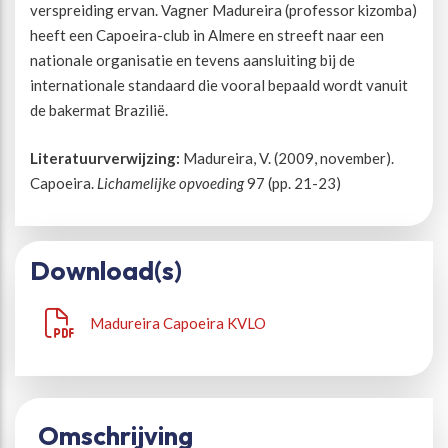
verspreiding ervan. Vagner Madureira (professor kizomba)
heeft een Capoeira-club in Almere en streeft naar een
Beweegvriendelijke omgeving
Werken bij
nationale organisatie en tevens aansluiting bij de
internationale standaard die vooral bepaald wordt vanuit
Kansengelijkheid
Persvoorlichting en Public Affairs
de bakermat Brazilië.
Literatuurverwijzing:
Madureira, V. (2009, november).
Paralympische topsport
Capoeira.
Lichamelijke opvoeding
97 (pp. 21-23)
Esports, gaming en gamification
Download(s)
Alle thema’s
Madureira Capoeira KVLO
Omschrijving