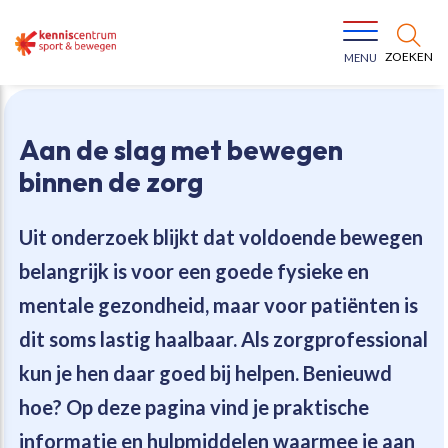
ZOEKEN
MENU
Aan de slag met bewegen
binnen de zorg
Uit onderzoek blijkt dat voldoende bewegen
Bewegen voor een gezonde leefstijl
Ons team
belangrijk is voor een goede fysieke en
mentale gezondheid, maar voor patiënten is
Jeugd in beweging
Onze missie
dit soms lastig haalbaar. Als zorgprofessional
kun je hen daar goed bij helpen. Benieuwd
Vitaal ouder worden
Onze werkwijze
hoe? Op deze pagina vind je praktische
Maatschappelijke waarde
Organisatie
informatie en hulpmiddelen waarmee je aan